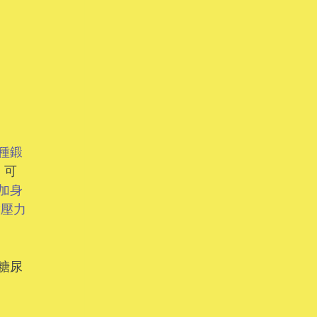
種鍛
，可
加身
放壓力
糖尿