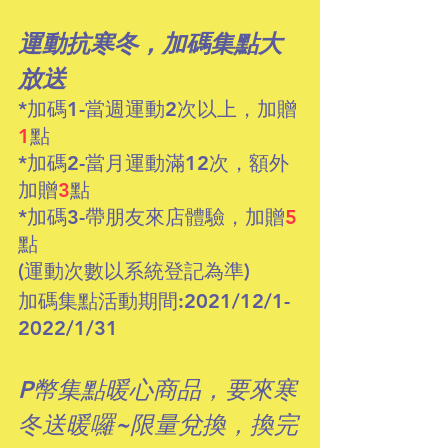
運動抗寒冬，加碼集點大
放送
*加碼1-當週運動2次以上，加贈
1
點 
*加碼2-當月運動滿12次，額外
加贈
3
點 
*加碼3-帶朋友來店體驗，加贈
5
點
(運動次數以系統登記為準)
加碼集點活動期間:2021/12/1-
2022/1/31
P幣集點暖心商品，要來寒
冬送暖囉~限量兌換，換完