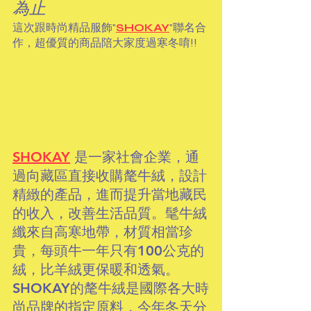
為止
這次跟時尚精品服飾"
SHOKAY
"聯名合
作，超優質的商品陪大家度過寒冬唷!!
SHOKAY
是一家社會企業，通
過向藏區直接收購氂牛絨，設計
精緻的產品，進而提升當地藏民
的收入，改善生活品質。髦牛絨
纖來自高寒地帶，材質相當珍
貴，每頭牛一年只有100公克的
絨，比羊絨更保暖和透氣。
SHOKAY的氂牛絨是國際各大時
尚品牌的指定原料，今年冬天分