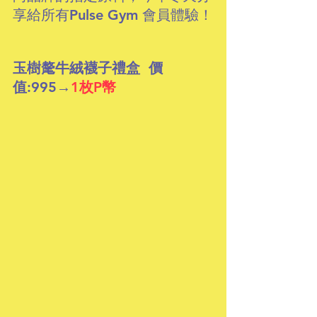
享給所有Pulse Gym 會員體驗！
玉樹氂牛絨襪子禮盒  價
值:995→
1枚P幣