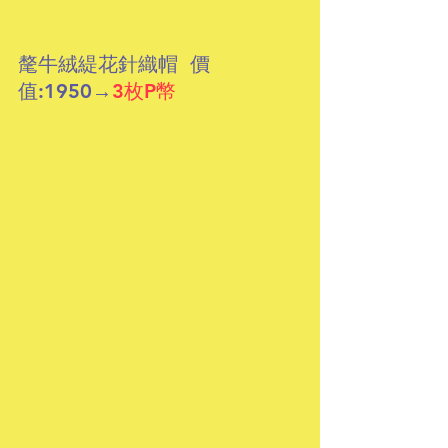
氂牛絨緹花針織帽  價
值:1950
→
3枚P幣