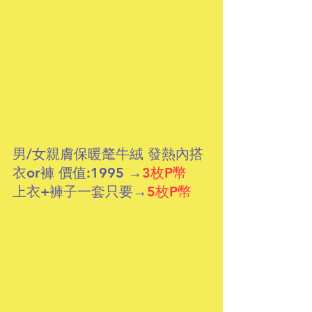
男/女親膚保暖氂牛絨 發熱內搭
衣or褲 價值:1995 
→
3枚P幣
上衣+褲子一套只要
→
5枚P幣