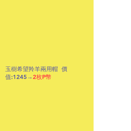
玉樹希望羚羊兩用帽  價
值:1245
→
2枚P幣