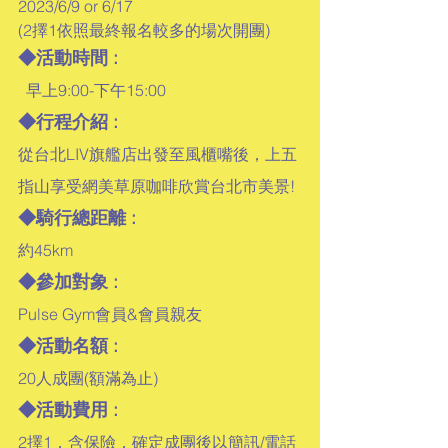
2023/6/9 or 6/17
(2擇1依照最終報名較多的場次開團)
◆活動時間 :
  早上9:00-下午15:00
◆行程介紹 : 
從台北LIV旗艦店出發至風櫃嘴後，上五
指山享受網美草原咖啡欣賞台北市美景!
◆騎行總距離 : 
約45km
◆參加對象 : 
Pulse Gym會員&會員親友
◆活動名額 :
20人成團(額滿為止)
◆活動費用 :
2擇1，含保險，確定成團後以簡訊/電話