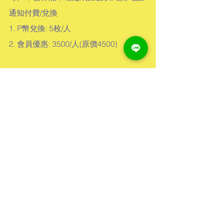
通知付費/兌換
1. P幣兌換: 5枚/人
2. 會員優惠: 3500/人(原價4500)
5大保障 5告安心 5告好玩 
無包旅遊輕鬆上路，裝備補給
全包辦
專業領騎 全程戒護好安心
隨行補給車 能量補充我Carry
捷安特 E+BIKE 輕鬆征服陡峭
路段
全程攝影記錄 美好回憶
---------------------行程----------------------
(中間的路程會視狀況休息跟停留)
◆
AM 09:00: 