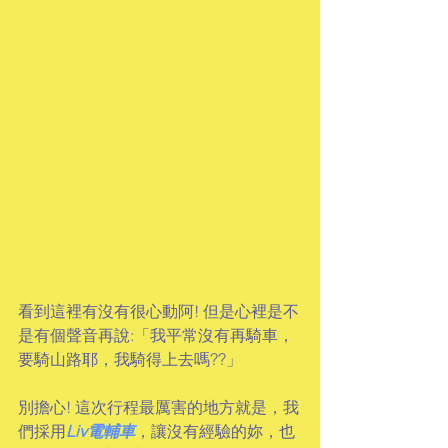
看到這裡有沒有很心動阿! 但是心裡是不
是有個聲音再說:「我平常沒有再騎車，
要騎山路耶，我騎得上去嗎??」
別擔心! 這次行程最厲害的地方就是，我
們採用
Liv電輔車
，讓沒有經驗的妳，也