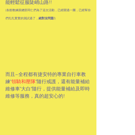
能輕鬆征服陡峭山路!!
(各館教練跟總部同仁們為了這次活動，已經開過一團，已經幫你
們扎扎實實的測試過了，
絕對沒問題!
)
而且~全程都有捷安特的專業自行車教
練"
領騎和壓隊
"隨行戒護，還有能量補給
維修車"大白"隨行，提供能量補給及即時
維修等服務，真的超安心的!