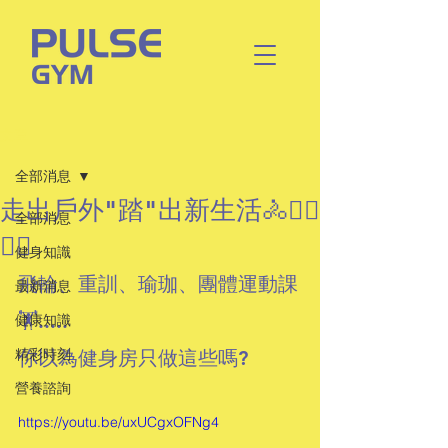
文章
全部消息
走出戶外"踏"出新生活🚴🚴‍♀
全部消息
🚴‍♂
健身知識
飛輪、重訓、瑜珈、團體運動課
最新消息
🏋.....
健康知識
精彩時刻
你以為健身房只做這些嗎?
營養諮詢
https://youtu.be/uxUCgxOFNg4