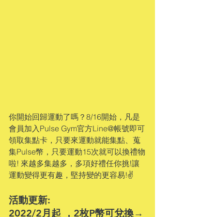
你開始回歸運動了嗎？8/16開始，凡是
會員加入Pulse Gym官方Line@帳號即可
領取集點卡，只要來運動就能集點、蒐
集Pulse幣，只要運動15次就可以換禮物
啦! 來越多集越多，多項好禮任你挑!讓
運動變得更有趣，堅持變的更容易!✌️
活動更新:
2022/2月起 ，2枚P幣可兌換→