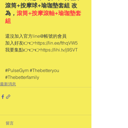
滾筒+按摩球+瑜珈墊套組 改
為，
滾筒+按摩滾軸+瑜珈墊套
組
還沒加入官方line@帳號的會員
加入好友👉👉https://lin.ee/fthqVW5
我要集點👉👉👉https://lihi.tv/j9SVT
#PulseGym
#Thebetteryou
#Thebetterfamily
最新消息
留言